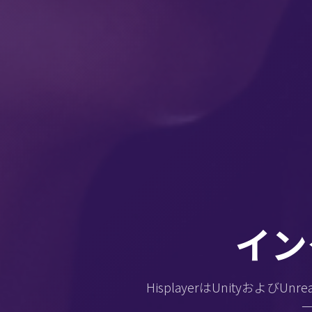
イン
HisplayerはUnity