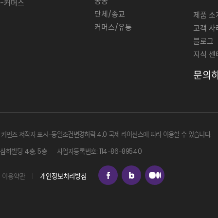
공공
T-커머스
단체/종교
제품 소
커머스/유통
고객 사
블로그
지식 센
문의
커먼즈 저작자 표시-동일조건변경허락 4.0 국제 라이선스에 따라 이용할 수 있습니다.
삼하빌딩 4층, 5층
사업자등록번호: 114-86-89540
이용약관
개인정보처리방침