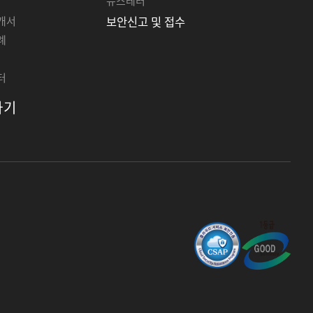
뉴스레터
개서
보안신고 및 접수
례
터
하기