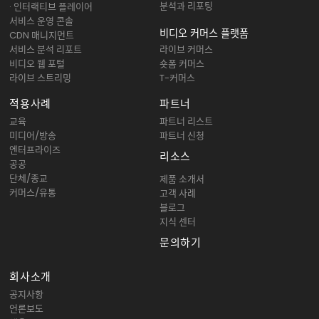
분석과 리포팅
· 인터랙티브 플레이어
서비스 운영 콘솔
비디오 커머스 플랫폼
CDN 매니지먼트
서비스 분석 리포트
라이브 커머스
비디오 웹 포털
숏폼 커머스
라이브 스트리밍
T-커머스
적용사례
파트너
교육
파트너 리스트
미디어/방송
파트너 신청
엔터프라이즈
리소스
공공
단체/종교
제품 소개서
커머스/유통
고객 사례
블로그
지식 센터
문의하기
회사소개
공지사항
언론보도