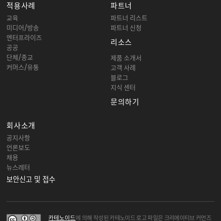
적용사례
파트너
교육
파트너 리스트
미디어/방송
파트너 신청
엔터프라이즈
리소스
공공
단체/종교
제품 소개서
커머스/유통
고객 사례
블로그
지식 센터
문의하기
회사소개
공지사항
언론보도
채용
뉴스레터
보안신고 및 접수
카테노이드
에 의해 작성된 카테노이드 로고 파일은 크리에이티브 커먼즈