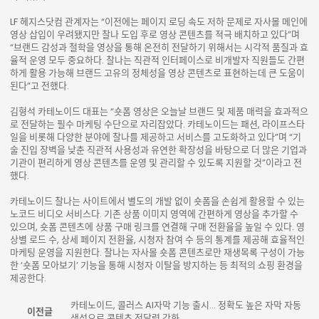
LF 헤지스닷컴 관계자는 “이전에는 페이지 로딩 속도 저하 문제로 자사몰 메인에
영상 삽입이 우려됐지만 찰나 도입 후로 영상 콘텐츠를 적극 배치하고 있다”며
“브랜드 감성과 철학을 영상을 통해 온전히 전달하기 위해서는 시각적 품질과 효
율적 운영 모두 중요하다. 찰나는 직관적 인터페이스로 비개발자 직원들도 간편
하게 활용 가능해 브랜드 고유의 정체성을 영상 콘텐츠로 표현하는데 큰 도움이
된다”고 전했다.
김형석 카테노이드 대표는 “숏폼 영상은 오늘날 브랜드 및 제품 매력을 효과적으
로 전달하는 필수 마케팅 수단으로 자리잡았다. 카테노이드는 패션, 라이프스타
일을 비롯해 다양한 분야에 찰나를 제공하고 서비스를 고도화하고 있다”며 “기
술 진입 장벽을 낮춘 직관적 사용성과 유연한 확장성을 바탕으로 더 많은 기업과
기관이 편리하게 영상 콘텐츠를 운영 및 관리할 수 있도록 지원할 것”이라고 전
했다.
카테노이드 찰나는 사이트에서 별도의 개발 없이 숏폼을 손쉽게 활용할 수 있는
노코드 비디오 서비스다. 기존 상품 이미지 영역에 간편하게 영상을 추가할 수
있으며, 숏폼 콘텐츠에 상품 구매 링크를 연결해 구매 전환율을 높일 수 있다. 영
상별 로드 수, 상세 페이지 전환율, 시청자 참여 수 등의 통계를 제공해 효율적인
마케팅 운영을 지원한다. 찰나는 자사몰 숏폼 콘텐츠로만 재생목록 구성이 가능
한 ‘숏폼 모아보기’ 기능을 통해 시청자 이탈을 방지하는 등 최적의 쇼핑 환경을
제공한다.
카테노이드, 콜러스 AI자막 기능 출시... 정확도 높은 자막 자동
이전글
생성으로 콘텐츠 전달력 강화