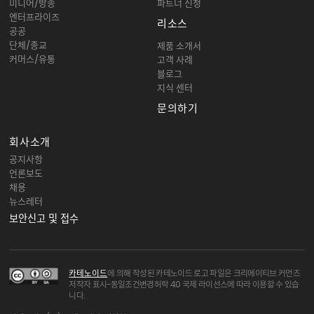
미디어/방송
파트너 신청
엔터프라이즈
리소스
공공
단체/종교
제품 소개서
커머스/유통
고객 사례
블로그
지식 센터
문의하기
회사소개
공지사항
언론보도
채용
뉴스레터
보안신고 및 접수
카테노이드
에 의해 작성된 카테노이드 로고 파일은 크리에이티브 커먼즈
저작자 표시-동일조건변경허락 4.0 국제 라이선스에 따라 이용할 수 있습
니다.