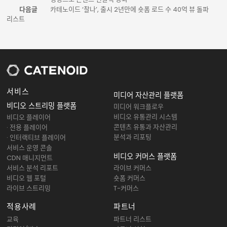
다음글
카테노이드 ‘찰나’, 출시 2년만에 숏폼 로드 수 40억 뷰 돌파
리스트
서비스
미디어 자산관리 플랫폼
비디오 스트리밍 플랫폼
미디어 워크플로우
비디오 유통관리 시스템
비디오 플레이어
콘텐츠 유통과 자산관리
· 전용 플레이어
분석과 리포팅
· 인터랙티브 플레이어
서비스 운영 콘솔
비디오 커머스 플랫폼
CDN 매니지먼트
서비스 분석 리포트
라이브 커머스
비디오 웹 포털
숏폼 커머스
라이브 스트리밍
T-커머스
적용사례
파트너
교육
파트너 리스트