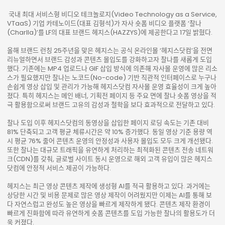
국내 최대 서비스형 비디오 테크놀로지(Video Technology as a Service,
VTaaS) 기업 카테노이드(대표 김형석)가 자사 숏폼 비디오 플랫폼 ‘찰나
(Charlla)’를 LF의 대표 브랜드 헤지스(HAZZYS)에 제공한다고 17일 밝혔다.
올해 브랜드 런칭 25주년을 맞은 헤지스는 공식 온라인몰 ‘헤지스닷컴’을 전면
리뉴얼하면서 브랜드 감성과 콘텐츠 몰입도를 강화하고자 찰나를 새롭게 도입
했다. 기존에는 MP4 업로드나 GIF 삽입 방식에 의존해 자사몰 운영에 많은 리소
스가 필요했지만 찰나는 노코드(No-code) 기반 직관적 인터페이스로 누구나
손쉽게 영상 삽입 및 관리가 가능해 헤지스닷컴 자사몰 운영 효율성이 크게 높아
졌다. 특히 헤지스는 메인 배너, 기획전 페이지 등 주요 면에 찰나 숏폼 영상을 적
극 활용함으로써 브랜드 고유의 감성과 철학을 보다 효과적으로 전달하고 있다.
찰나 도입 이후 헤지스닷컴의 동영상을 삽입한 페이지 로딩 속도는 기존 대비
81% 단축되고 고객 평균 체류시간은 약 10% 증가했다. 동일 영상 기준 용량 역
시 평균 76% 줄어 콘텐츠 운영의 안정성과 사용자 몰입도 모두 크게 개선됐다.
또한 찰나는 대규모 트래픽을 유연하게 처리하는 최적화된 콘텐츠 전송 네트워
크(CDN)를 갖춰, 글로벌 사이트 동시 운영으로 해외 고객 유입이 많은 헤지스
닷컴에 안정적 서비스 제공이 가능하다.
헤지스는 최근 영상 콘텐츠 제작에 생성형 AI를 적극 활용하고 있다. 과거에는
상당한 시간 및 비용 문제로 많은 영상 제작이 어려웠지만 이제는 AI를 통해 보
다 자연스럽고 완성도 높은 영상을 빠르게 제작하게 됐다. 콘텐츠 제작 환경이
빠르게 진화함에 따라 유연하게 숏폼 콘텐츠를 도입 가능한 찰나의 활용도가 더
욱 커졌다.