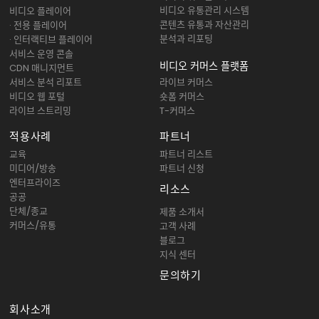
비디오 유통관리 시스템
비디오 플레이어
콘텐츠 유통과 자산관리
· 전용 플레이어
분석과 리포팅
· 인터랙티브 플레이어
서비스 운영 콘솔
비디오 커머스 플랫폼
CDN 매니지먼트
서비스 분석 리포트
라이브 커머스
비디오 웹 포털
숏폼 커머스
라이브 스트리밍
T-커머스
적용사례
파트너
교육
파트너 리스트
미디어/방송
파트너 신청
엔터프라이즈
리소스
공공
단체/종교
제품 소개서
커머스/유통
고객 사례
블로그
지식 센터
문의하기
회사소개