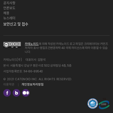
공지사항
언론보도
채용
뉴스레터
보안신고 및 접수
카테노이드
에 의해 작성된 카테노이드 로고 파일은 크리에이티브 커먼즈
저작자 표시-동일조건변경허락 4.0 국제 라이선스에 따라 이용할 수 있습
니다.
카테노이드(주)
대표이사: 김형석
본사: 서울특별시 강남구 봉은사로 502 삼하빌딩 4층, 5층
사업자등록번호: 114-86-89540
© 2021 CATENOID INC. ALL RIGHTS RESERVED.
이용약관
개인정보처리방침