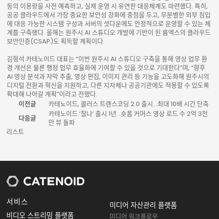
등의 이용량을 사전 예측하고, 실제 운영 시 유연한 대응체계도 마련했다. 특히,
공공 클라우드에서 가장 중요한 보안성 강화에 중점을 두고, 무분별한 외부 침입
에 대응 가능한 시스템 구성과 서버의 셧다운에도 안정적으로 운영할 수 있는 체
계를 구축했다. 올해는 원주시 AI 스튜디오 개발에 기반이 된 룸엑스의 클라우드
보안인증(CSAP)도 획득할 계획이다.
김형석 카테노이드 대표는 “이번 원주시 AI 스튜디오 구축을 통해 영상 업무 환
경 개선은 물론 행정 업무 효율화에 기여할 수 있을 것으로 기대한다”며, “향후
AI 영상 분석과 자막 추출, 영상 편집, 이미지 관리 등 기능을 고도화해 원주시의
디지털 전환과 혁신을 지원하고, 다른 지자체나 공공기관에도 적용할 수 있도록
확대해 나아갈 계획”이라고 전했다.
이전글
카테노이드, 콜러스 트랜스코딩 2.0 출시…최대 10배 시간 단축
카테노이드 ‘찰나’ 출시 1년…숏폼 커머스 영상 로드 수 2억 3천
다음글
만 뷰 돌파
리스트
서비스
미디어 자산관리 플랫폼
비디오 스트리밍 플랫폼
미디어 워크플로우