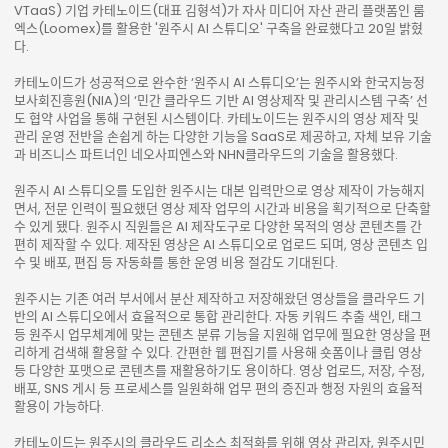
VTaaS) 기업 카테노이드(대표 김형석)가 자사 미디어 자산 관리 플랫폼인 룸
엑스(Loomex)를 활용한 '원주시 AI 스튜디오' 구축을 완료했다고 20일 밝혔
다.
카테노이드가 성공적으로 완수한 ‘원주시 AI 스튜디오’는 원주시와 한국지능정
보사회진흥원(NIA)의 ‘민간 클라우드 기반 AI 영상제작 및 관리시스템 구축’ 선
도 협약 사업을 통해 구현된 시스템이다. 카테노이드는 원주시의 영상 제작 및
관리 운영 전반을 손쉽게 하는 다양한 기능을 SaaS로 제공하고, 자체 보유 기술
과 비즈니스 파트너인 네오사피엔스와 NHN클라우드의 기술을 활용했다.
원주시 AI 스튜디오를 도입한 원주시는 대본 입력만으로 영상 제작이 가능해지
면서, 전문 인력이 필요했던 영상 제작 업무의 시간과 비용을 획기적으로 단축할
수 있게 됐다. 원주시 직원들은 AI 제작도구로 다양한 목적의 영상 콘텐츠를 간
편히 제작할 수 있다. 제작된 영상은 AI 스튜디오로 업로드 되며, 영상 콘텐츠 입
수 및 배포, 편집 등 자동화를 통한 운영 비용 절감도 기대된다.
원주시는 기존 여러 부서에서 분산 제작하고 저장해왔던 영상들을 클라우드 기
반의 AI 스튜디오에서 효율적으로 통합 관리한다. 자동 키워드 추출 색인, 태그
등 원주시 업무체계에 맞는 콘텐츠 분류 기능을 지원해 업무에 필요한 영상을 편
리하게 검색해 활용할 수 있다. 간편한 웹 편집기를 사용해 숏폼이나 클립 영상
등 다양한 포맷으로 콘텐츠를 재활용하기도 용이하다. 영상 업로드, 저장, 수정,
배포, SNS 게시 등 프로세스를 일원화해 업무 편의 증진과 행정 자원의 효율적
활용이 가능하다.
카테노이드는 원주시의 클라우드 리소스 최적화를 위해 영상 관리자, 원주시민