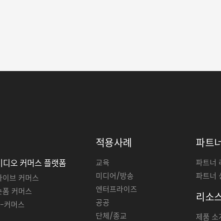
적용사례
파트
교육
파트너 
비디오 커머스 플랫폼
미디어/방송
파트너 
라이브 커머스
엔터프라이즈
숏폼 커머스
리소
공공
T-커머스
단체/종교
제품 소