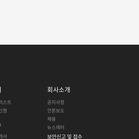
너
회사소개
리스트
공지사항
신청
언론보도
채용
스
뉴스레터
개서
보안신고 및 접수